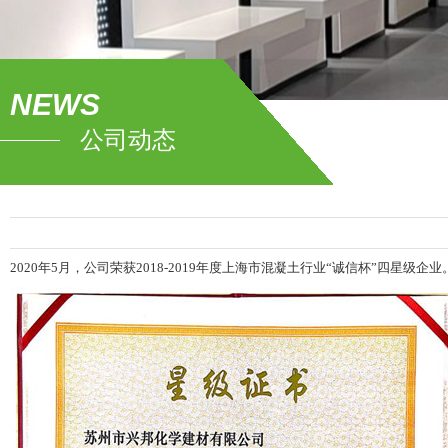
NEWS
公司动态
2020年5月，公司荣获2018-2019年度上海市混凝土行业“诚信杯”四星级企业