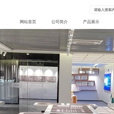
网站首页
公司简介
产品展示